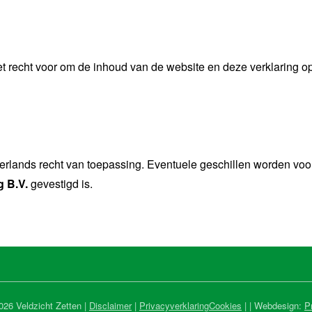
t recht voor om de inhoud van de website en deze verklaring o
erlands recht van toepassing. Eventuele geschillen worden voo
 B.V.
gevestigd is.
026 Veldzicht Zetten |
Disclaimer
|
Privacyverklaring
Cookies
|
| Webdesign:
P