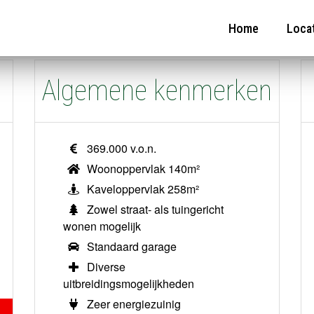
 interactieve afbeelding om meer informatie over die speci
Home
Loca
Algemene kenmerken
369.000 v.o.n.
Woonoppervlak 140m²
Kaveloppervlak 258m²
Zowel straat- als tuingericht
wonen mogelijk
Standaard garage
Diverse
uitbreidingsmogelijkheden
Zeer energiezuinig